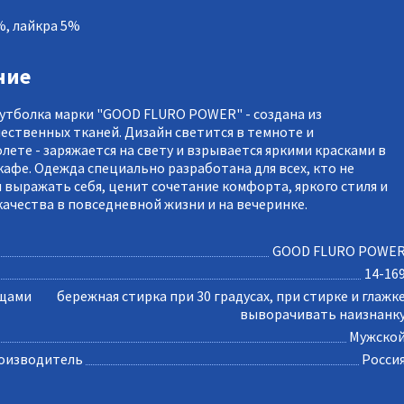
%, лайкра 5%
ние
утболка марки "GOOD FLURO POWER" - создана из
ественных тканей. Дизайн светится в темноте и
лете - заряжается на свету и взрывается яркими красками в
кафе. Одежда специально разработана для всех, кто не
я выражать себя, ценит сочетание комфорта, яркого стиля и
качества в повседневной жизни и на вечеринке.
GOOD FLURO POWE
14-16
ещами
бережная стирка при 30 градусах, при стирке и глажк
выворачивать наизнанк
Мужско
оизводитель
Росси