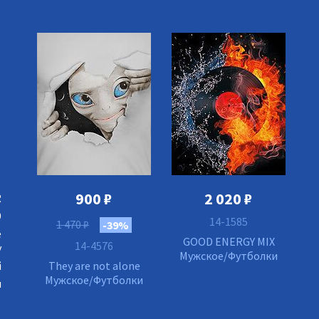
900
₽
2 020
₽
R
9
14-1585
1 470
₽
-39%
е
GOOD ENERGY MIX
14-4576
у
Мужское/Футболки
й
They are not alone
Мужское/Футболки
я