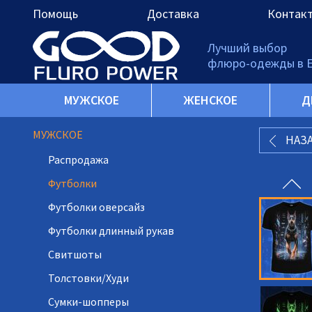
Помощь
Доставка
Контак
Лучший выбор
флюро-одежды в 
МУЖСКОЕ
ЖЕНСКОЕ
Д
МУЖСКОЕ
НАЗ
Распродажа
Футболки
Футболки оверсайз
Футболки длинный рукав
Свитшоты
Толстовки/Худи
Сумки-шопперы