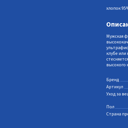
хлопок 95
Описа
Мужская ф
высококач
ультрафио
клубе или 
стесняетс
высокого 
Бренд
Артикул
Уход за в
Пол
Страна пр