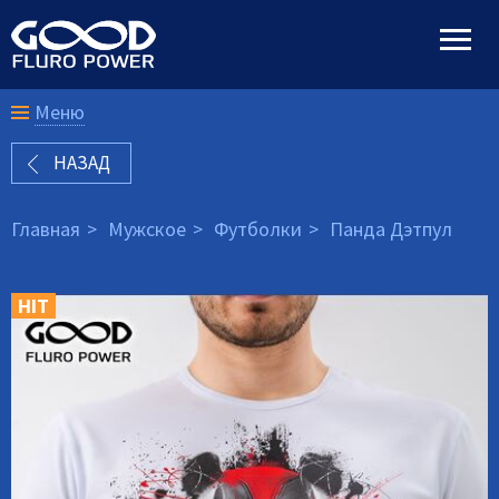
Меню
НАЗАД
Главная
Мужское
Футболки
Панда Дэтпул
HIT