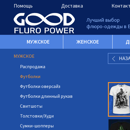
Помощь
Доставка
Контак
Лучший выбор
флюро-одежды в 
МУЖСКОЕ
ЖЕНСКОЕ
Д
МУЖСКОЕ
НАЗ
Распродажа
Футболки
Футболки оверсайз
Футболки длинный рукав
Свитшоты
Толстовки/Худи
Сумки-шопперы