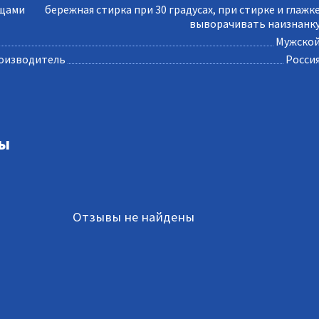
ещами
бережная стирка при 30 градусах, при стирке и глажк
выворачивать наизнанк
Мужско
оизводитель
Росси
ы
Отзывы не найдены