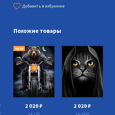
Добавить в избранное
Похожие товары
NEW
2 020
₽
2 020
₽
R
5
14-170
14-1850