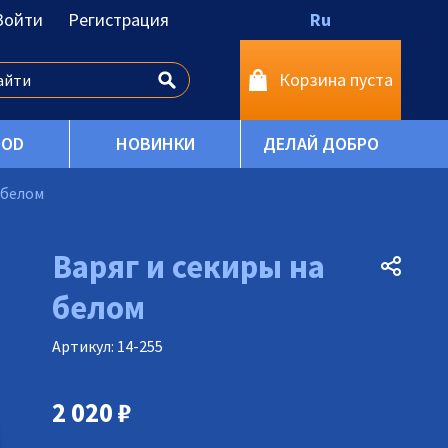
Войти
Регистрация
Ru
Корзина пуста
OOD
НОВИНКИ
ДЕЛАЙ ДОБРО
 белом
Варяг и секиры на
белом
Артикул: 14-255
2 020
₽