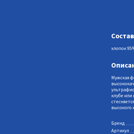
Состав
хлопок 95
Описа
Мужская ф
высококач
ультрафио
клубе или 
стесняетс
высокого 
Бренд
Артикул