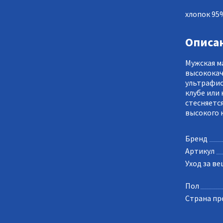
хлопок 95
Описа
Мужская м
высококач
ультрафио
клубе или 
стесняетс
высокого 
Бренд
Артикул
Уход за в
Пол
Страна пр