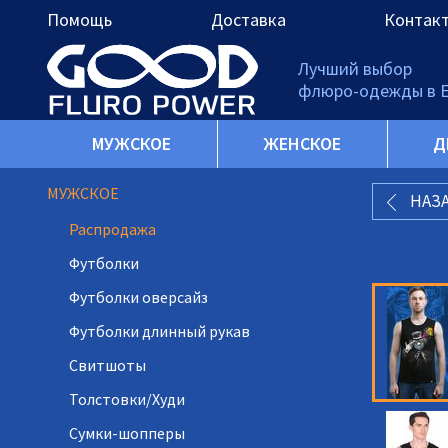
Помощь
Доставка
Контак
Лучший выбор
флюро-одежды в 
МУЖСКОЕ
ЖЕНСКОЕ
Д
МУЖСКОЕ
НАЗ
Распродажа
Футболки
Футболки оверсайз
Футболки длинный рукав
Свитшоты
Толстовки/Худи
Сумки-шопперы