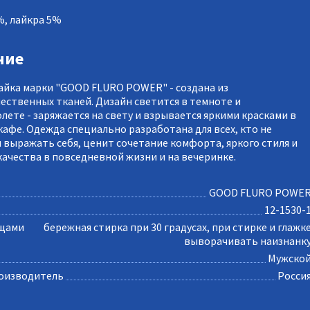
%, лайкра 5%
ние
айка марки "GOOD FLURO POWER" - создана из
ественных тканей. Дизайн светится в темноте и
лете - заряжается на свету и взрывается яркими красками в
кафе. Одежда специально разработана для всех, кто не
я выражать себя, ценит сочетание комфорта, яркого стиля и
качества в повседневной жизни и на вечеринке.
GOOD FLURO POWE
12-1530-
ещами
бережная стирка при 30 градусах, при стирке и глажк
выворачивать наизнанк
Мужско
оизводитель
Росси