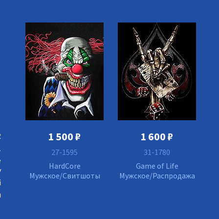
1 500
₽
1 600
₽
R
1
27-1595
31-1780
е
HardCore
Game of Life
у
Мужское/Свитшоты
Мужское/Распродажа
й
я