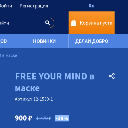
Войти
Регистрация
Ru
Корзина пуста
OOD
НОВИНКИ
ДЕЛАЙ ДОБРО
 в маске
FREE YOUR MIND в
маске
Артикул: 12-1530-1
900
₽
1 470
₽
-39%