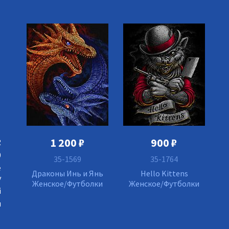
1 200
₽
900
₽
R
0
35-1569
35-1764
е
Драконы Инь и Янь
Hello Kittens
у
Женское/Футболки
Женское/Футболки
й
я