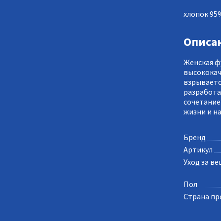
хлопок 95
Описа
Женская ф
высококач
взрываетс
разработан
сочетание
жизни и на
Бренд
Артикул
Уход за в
Пол
Страна пр