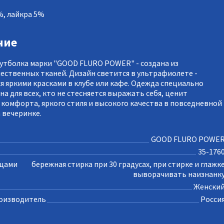
%, лайкра 5%
ние
утболка марки "GOOD FLURO POWER" - создана из
ественных тканей. Дизайн светится в ультрафиолете -
я яркими красками в клубе или кафе. Одежда специально
а для всех, кто не стесняется выражать себя, ценит
 комфорта, яркого стиля и высокого качества в повседневной
 вечеринке.
GOOD FLURO POWE
35-176
ещами
бережная стирка при 30 градусах, при стирке и глажк
выворачивать наизнанк
Женски
оизводитель
Росси