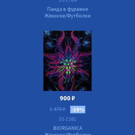
Панда в фуражке
Женское/Футболки
900
₽
1 470
₽
-39%
35-1581
BIORGANICA
Женское/Футболки