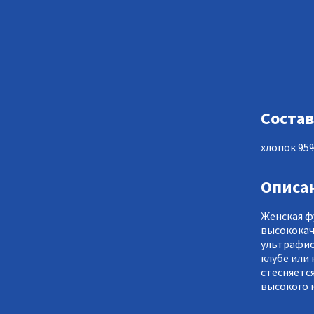
Состав
хлопок 95
Описа
Женская ф
высококач
ультрафио
клубе или 
стесняетс
высокого 