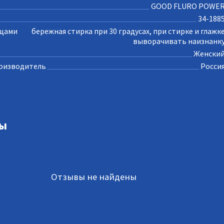
GOOD FLURO POWE
34-188
ещами
бережная стирка при 30 градусах, при стирке и глажк
выворачивать наизнанк
Женски
оизводитель
Росси
ы
Отзывы не найдены