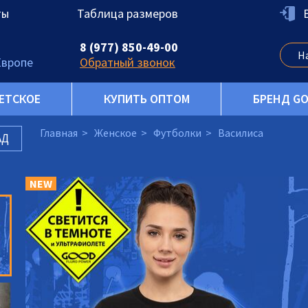
ты
Таблица размеров
8 (977) 850-49-00
Европе
Обратный звонок
ЕТСКОЕ
КУПИТЬ ОПТОМ
БРЕНД G
Главная
Женское
Футболки
Василиса
АД
NEW