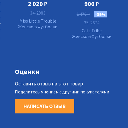
2 020
₽
900
₽
R
5
34-2883
1 470
₽
-39%
е
Miss Little Trouble
35-2674
у
Женское/Футболки
й
Cats Tribe
Женское/Футболки
я
Оценки
Оставить отзыв на этот товар
Поделитесь мнением с другими покупателями
НАПИСАТЬ ОТЗЫВ