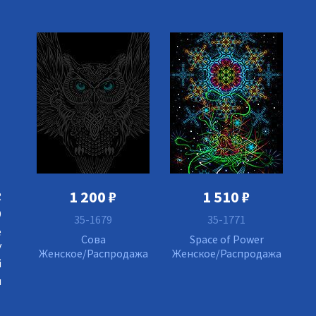
1 200
₽
1 510
₽
R
9
35-1679
35-1771
е
Сова
Space of Power
у
Женское/Распродажа
Женское/Распродажа
й
я