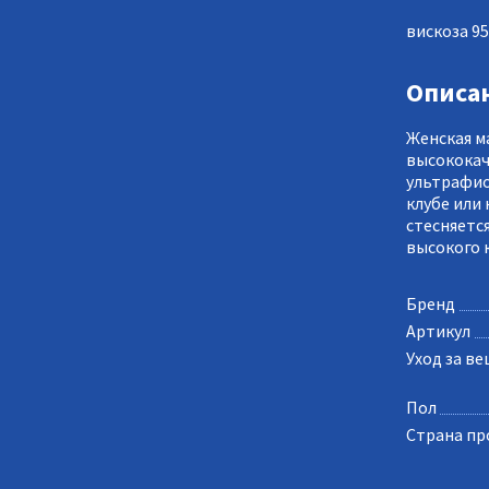
вискоза 9
Описа
Женская м
высококач
ультрафио
клубе или 
стесняетс
высокого 
Бренд
Артикул
Уход за в
Пол
Страна пр