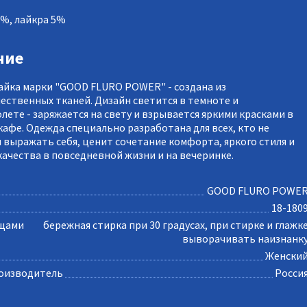
5%, лайкра 5%
ние
айка марки "GOOD FLURO POWER" - создана из
ественных тканей. Дизайн светится в темноте и
лете - заряжается на свету и взрывается яркими красками в
кафе. Одежда специально разработана для всех, кто не
я выражать себя, ценит сочетание комфорта, яркого стиля и
качества в повседневной жизни и на вечеринке.
GOOD FLURO POWE
18-180
ещами
бережная стирка при 30 градусах, при стирке и глажк
выворачивать наизнанк
Женски
оизводитель
Росси