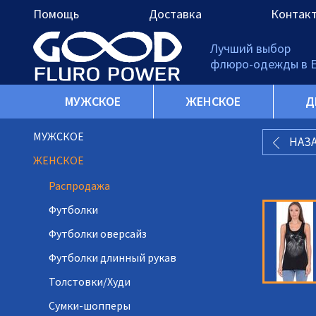
Помощь
Доставка
Контак
Лучший выбор
флюро-одежды в 
МУЖСКОЕ
ЖЕНСКОЕ
Д
МУЖСКОЕ
НАЗ
ЖЕНСКОЕ
Распродажа
Футболки
Футболки оверсайз
Футболки длинный рукав
Толстовки/Худи
Сумки-шопперы