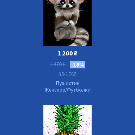
1 200
₽
1 470
₽
-18%
35-1765
Пушистик
Женское/Футболки