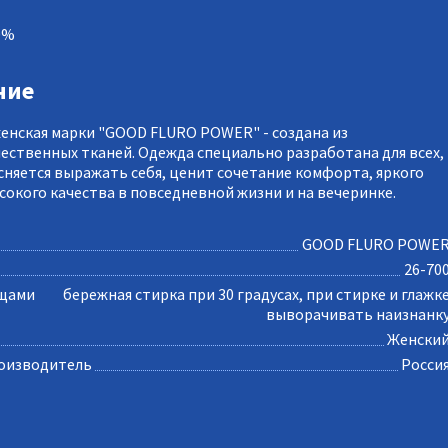
0%
ние
енская марки "GOOD FLURO POWER" - создана из
ественных тканей. Одежда специально разработана для всех,
есняется выражать себя, ценит сочетание комфорта, яркого
ысокого качества в повседневной жизни и на вечеринке.
GOOD FLURO POWE
26-70
ещами
бережная стирка при 30 градусах, при стирке и глажк
выворачивать наизнанк
Женски
оизводитель
Росси