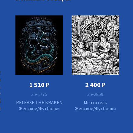
R
0
1 510
₽
2 400
₽
е
у
35-1775
35-2859
й
RELEASE THE KRAKEN
Мечтатель
я
Женское/Футболки
Женское/Футболки