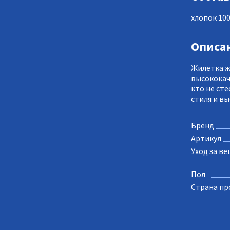
хлопок 10
Описа
Жилетка ж
высококач
кто не ст
стиля и в
Бренд
Артикул
Уход за в
Пол
Страна пр